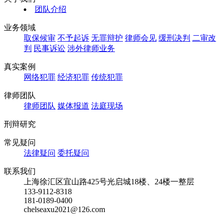
团队介绍
业务领域
取保候审
不予起诉
无罪辩护
律师会见
缓刑决判
二审改
判
民事诉讼
涉外律师业务
真实案例
网络犯罪
经济犯罪
传统犯罪
律师团队
律师团队
媒体报道
法庭现场
刑辩研究
常见疑问
法律疑问
委托疑问
联系我们
上海徐汇区宜山路425号光启城18楼、24楼一整层
133-9112-8318
181-0189-0400
chelseaxu2021@126.com