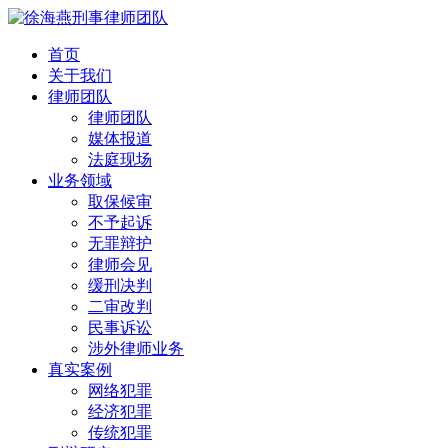
首页
关于我们
律师团队
律师团队
媒体报道
法庭现场
业务领域
取保候审
不予起诉
无罪辩护
律师会见
缓刑决判
二审改判
民事诉讼
涉外律师业务
真实案例
网络犯罪
经济犯罪
传统犯罪