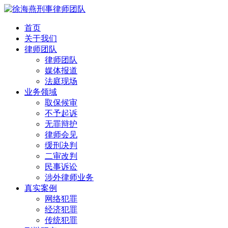
首页
关于我们
律师团队
律师团队
媒体报道
法庭现场
业务领域
取保候审
不予起诉
无罪辩护
律师会见
缓刑决判
二审改判
民事诉讼
涉外律师业务
真实案例
网络犯罪
经济犯罪
传统犯罪