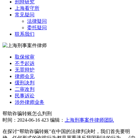
刑辩研究
上海看守所
常见疑问
法律疑问
委托疑问
联系我们
取保候审
不予起诉
无罪辩护
律师会见
缓刑决判
二审改判
民事诉讼
涉外律师业务
帮助诈骗转账怎么判刑
时间：2024-06-16
423
编辑：
上海刑事案件律师团队
在探讨“帮助诈骗转账”在中国的法律判决时，我们首先要明
确，任何形式的诈骗行为都是严重违反我国刑法的行为。《中