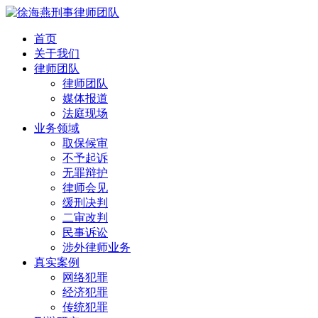
首页
关于我们
律师团队
律师团队
媒体报道
法庭现场
业务领域
取保候审
不予起诉
无罪辩护
律师会见
缓刑决判
二审改判
民事诉讼
涉外律师业务
真实案例
网络犯罪
经济犯罪
传统犯罪