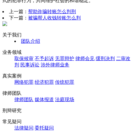
式的犯罪行为，共同维护社会的和谐稳定。
上一篇：
帮助诈骗转账怎么判刑
下一篇：
被骗帮人收钱转账怎么判
关于我们
团队介绍
业务领域
取保候审
不予起诉
无罪辩护
律师会见
缓刑决判
二审改
判
民事诉讼
涉外律师业务
真实案例
网络犯罪
经济犯罪
传统犯罪
律师团队
律师团队
媒体报道
法庭现场
刑辩研究
常见疑问
法律疑问
委托疑问