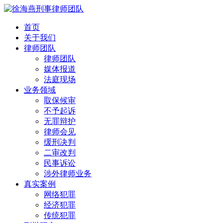
首页
关于我们
律师团队
律师团队
媒体报道
法庭现场
业务领域
取保候审
不予起诉
无罪辩护
律师会见
缓刑决判
二审改判
民事诉讼
涉外律师业务
真实案例
网络犯罪
经济犯罪
传统犯罪