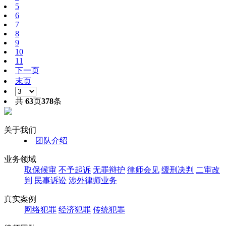
5
6
7
8
9
10
11
下一页
末页
共
63
页
378
条
关于我们
团队介绍
业务领域
取保候审
不予起诉
无罪辩护
律师会见
缓刑决判
二审改
判
民事诉讼
涉外律师业务
真实案例
网络犯罪
经济犯罪
传统犯罪